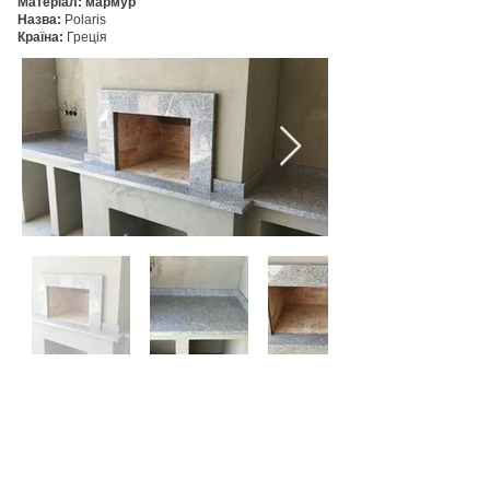
Матеріал: мармур
Назва:
Polaris
Країна:
Греція