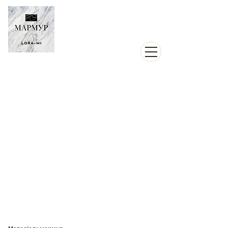
Вінниця
Келецька 52
067 86 79 898
Мармур
Граніт
Травертин